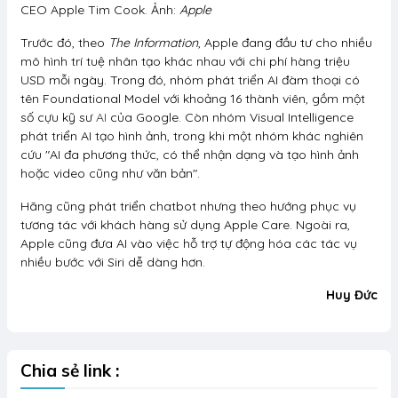
CEO Apple Tim Cook. Ảnh:
Apple
Trước đó, theo
The Information
, Apple đang đầu tư cho nhiều
mô hình trí tuệ nhân tạo khác nhau với chi phí hàng triệu
USD mỗi ngày. Trong đó, nhóm phát triển AI đàm thoại có
tên Foundational Model với khoảng 16 thành viên, gồm một
số cựu kỹ sư
AI
của Google. Còn nhóm Visual Intelligence
phát triển AI tạo hình ảnh, trong khi một nhóm khác nghiên
cứu "AI đa phương thức, có thể nhận dạng và tạo hình ảnh
hoặc video cũng như văn bản".
Hãng cũng phát triển chatbot nhưng theo hướng phục vụ
tương tác với khách hàng sử dụng Apple Care. Ngoài ra,
Apple cũng đưa AI vào việc hỗ trợ tự động hóa các tác vụ
nhiều bước với Siri dễ dàng hơn.
Huy Đức
Chia sẻ link :