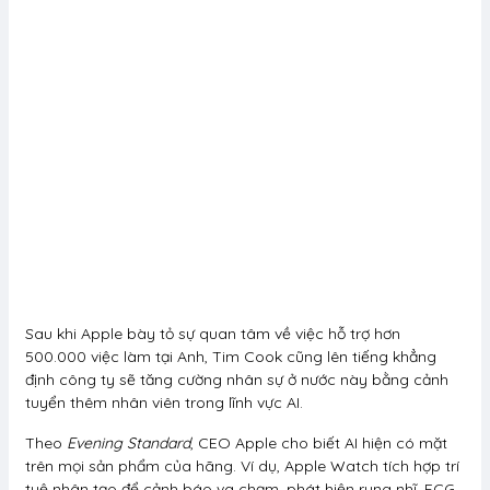
Sau khi Apple bày tỏ sự quan tâm về việc hỗ trợ hơn
500.000 việc làm tại Anh, Tim Cook cũng lên tiếng khẳng
định công ty sẽ tăng cường nhân sự ở nước này bằng cảnh
tuyển thêm nhân viên trong lĩnh vực AI.
Theo
Evening Standard
, CEO Apple cho biết AI hiện có mặt
trên mọi sản phẩm của hãng. Ví dụ, Apple Watch tích hợp trí
tuệ nhân tạo để cảnh báo va chạm, phát hiện rung nhĩ, ECG