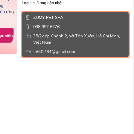
Loại tin: Đang cập nhật...
ZUMY PET SPA
098 997 6776
38/2x ấp Chánh 2, xã Tân Xuân, Hồ Chí Minh,
Việt Nam
tn601494@gmail.com